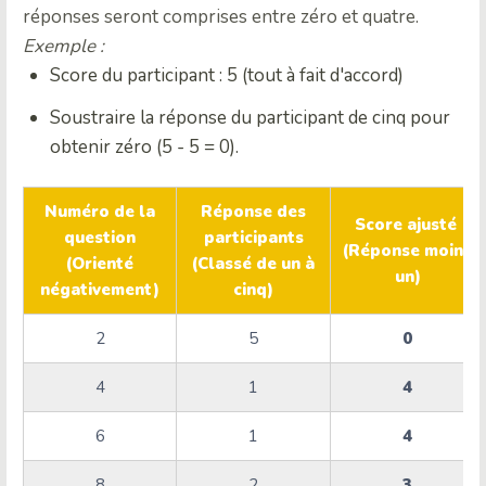
réponses seront comprises entre zéro et quatre.
Exemple :
Score du participant : 5 (tout à fait d'accord)
Soustraire la réponse du participant de cinq pour
obtenir zéro (5 - 5 = 0).
Numéro de la
Réponse des
Score ajusté
question
participants
(Réponse moins
(Orienté
(Classé de un à
un)
négativement)
cinq)
2
5
0
4
1
4
6
1
4
8
2
3