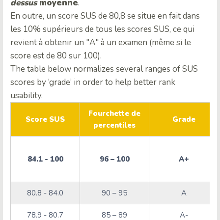
dessus
moyenne
.
En outre, un score SUS de 80,8 se situe en fait dans
les 10% supérieurs de tous les scores SUS, ce qui
revient à obtenir un "A" à un examen (même si le
score est de 80 sur 100).
The table below normalizes several ranges of SUS
scores by ‘grade’ in order to help better rank
usability.
Fourchette de
Score SUS
Grade
percentiles
84.1 - 100
96 – 100
A+
80.8 - 84.0
90 – 95
A
78.9 - 80.7
85 – 89
A-