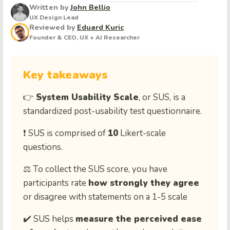
Written by
John Bellio
UX Design Lead
Reviewed by
Eduard Kuric
Founder & CEO, UX + AI Researcher
Key takeaways
👉
System Usability Scale
, or SUS, is a
standardized post-usability test questionnaire.
❗ SUS is comprised of
10
Likert-scale
questions.
⚖️ To collect the SUS score, you have
participants rate
how strongly they agree
or disagree with statements on a 1-5 scale
✔️ SUS helps
measure the perceived
ease